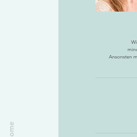
Wi
mind
Ansonsten mü
Home