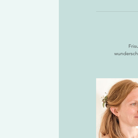
Fris
wunderschö