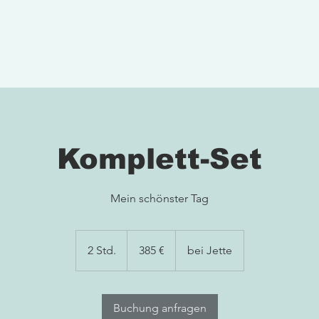
Komplett-Set
Mein schönster Tag
385
Euro
2 Std.
2
385 €
bei Jette
S
t
d
Buchung anfragen
.