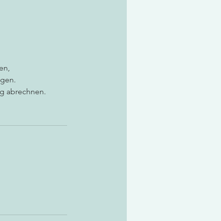
en,
agen.
ng abrechnen.